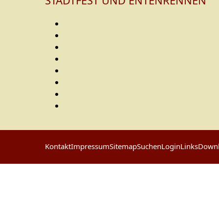
STADTFEST UND ENTENRENNEN
Kontakt
Impressum
Sitemap
Suchen
Login
Links
Down